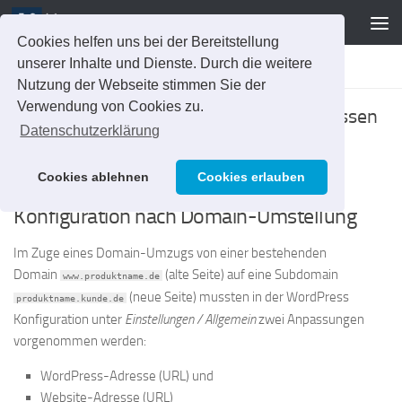
Zum Inhalt springen
Cookies helfen uns bei der Bereitstellung
unserer Inhalte und Dienste. Durch die weitere
FEHLERBEHEBUNG
/
WORDPRESS
Nutzung der Webseite stimmen Sie der
Verwendung von Cookies zu.
WordPress URL in der Datenbank anpassen
Datenschutzerklärung
VON
JAN SETZER
·
31. MAI 2018
Cookies ablehnen
Cookies erlauben
Problem: Fehlerhafte WordPress-
Konfiguration nach Domain-Umstellung
Im Zuge eines Domain-Umzugs von einer bestehenden
Domain
(alte Seite) auf eine Subdomain
www.produktname.de
(neue Seite) mussten in der WordPress
produktname.kunde.de
Konfiguration unter
Einstellungen / Allgemein
zwei Anpassungen
vorgenommen werden:
WordPress-Adresse (URL) und
Website-Adresse (URL)