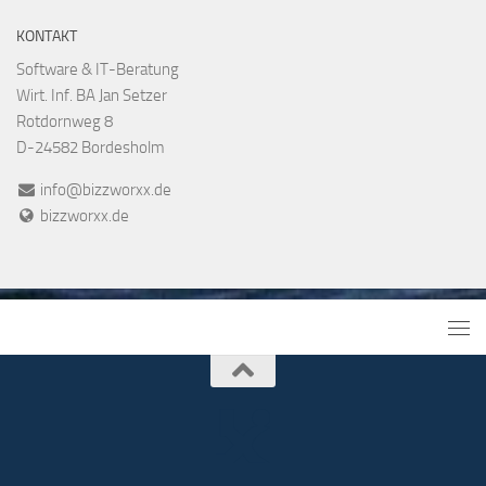
KONTAKT
Software & IT-Beratung
Wirt. Inf. BA Jan Setzer
Rotdornweg 8
D-24582 Bordesholm
info@bizzworxx.de
bizzworxx.de